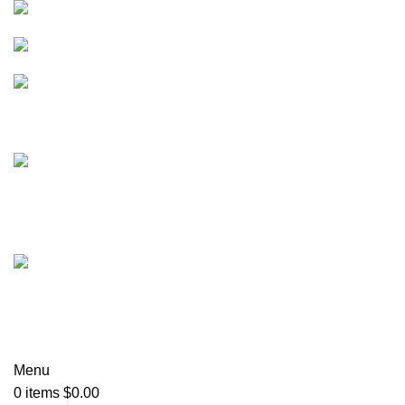
+49 (0) - 176 833 20 694
info@visbona.de
Franz-Volhard-Straße 5, 68167 Mannheim
Datenschutz
+49 152 22664425
info@visbona.de
Menu
0
items
$
0.00